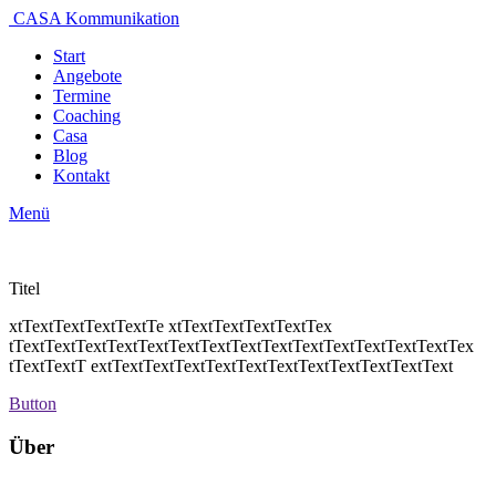
CASA Kommunikation
Start
Angebote
Termine
Coaching
Casa
Blog
Kontakt
Menü
Titel
xtTextTextTextTextTe xtTextTextTextTextTex
tTextTextTextTextTextTextTextTextTextTextTextTextTextTextTex
tTextTextT extTextTextTextTextTextTextTextTextTextTextText
Button
Über