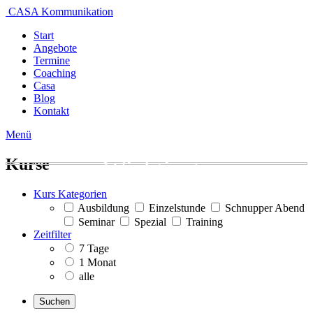
CASA Kommunikation
Start
Angebote
Termine
Coaching
Casa
Blog
Kontakt
Der erste Schritt ist der
Menü
Kurse
Wichtigste
Kurs Kategorien
Ausbildung
Einzelstunde
Schnupper Abend
Seminar
Spezial
Training
Zeitfilter
7 Tage
1 Monat
alle
Suchen