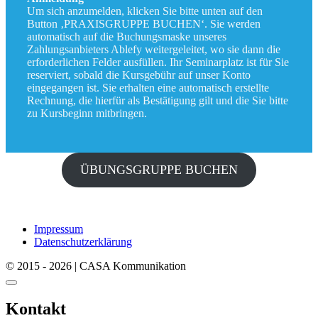
Um sich anzumelden, klicken Sie bitte unten auf den
Button ‚PRAXISGRUPPE BUCHEN‘. Sie werden
automatisch auf die Buchungsmaske unseres
Zahlungsanbieters Ablefy weitergeleitet, wo sie dann die
erforderlichen Felder ausfüllen. Ihr Seminarplatz ist für Sie
reserviert, sobald die Kursgebühr auf unser Konto
eingegangen ist. Sie erhalten eine automatisch erstellte
Rechnung, die hierfür als Bestätigung gilt und die Sie bitte
zu Kursbeginn mitbringen.
ÜBUNGSGRUPPE BUCHEN
Impressum
Datenschutzerklärung
© 2015 - 2026 | CASA Kommunikation
Kontakt