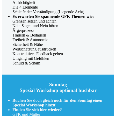
Aufrichtigkeit
Die 4 Elemente
Schleife der Verständigung (Liegende Acht)
Es erwarten Sie spannende GFK Themen wie:
Grenzen setzen und achten
Nein Sagen und Nein hören
Ärgerprozess
Trauern & Bedauern
Freiheit & Autonomie
Sicherheit & Nähe
Wertschätzung ausdrücken
Konstruktives Feedback geben
Umgang mit Gefühlen
Schuld & Scham
Sonntag
Spezial Workshop optional buchbar
Buchen Sie doch gleich noch für den Sonntag einen
Spezial Workshop hinzu!
Finden Sie sich hier wieder?
GFK und Mütter