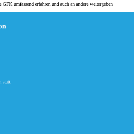
die GFK umfassend erfahren und auch an andere weitergeben
on
statt.