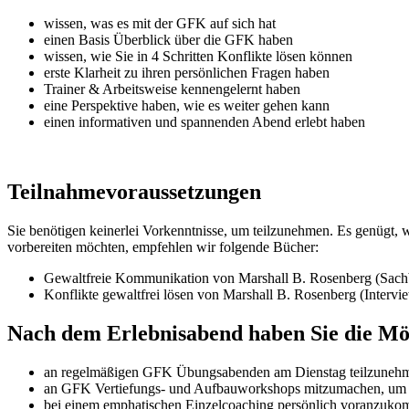
wissen, was es mit der GFK auf sich hat
einen Basis Überblick über die GFK haben
wissen, wie Sie in 4 Schritten Konflikte lösen können
erste Klarheit zu ihren persönlichen Fragen haben
Trainer & Arbeitsweise kennengelernt haben
eine Perspektive haben, wie es weiter gehen kann
einen informativen und spannenden Abend erlebt haben
Teilnahmevoraussetzungen
Sie benötigen keinerlei Vorkenntnisse, um teilzunehmen. Es genügt, 
vorbereiten möchten, empfehlen wir folgende Bücher:
Gewaltfreie Kommunikation von Marshall B. Rosenberg (Sach
Konflikte gewaltfrei lösen von Marshall B. Rosenberg (Intervi
Nach dem Erlebnisabend haben Sie die Mö
an regelmäßigen GFK Übungsabenden am Dienstag teilzunehmen,
an GFK Vertiefungs- und Aufbauworkshops mitzumachen, um ge
bei einem emphatischen Einzelcoaching persönlich voranzuk