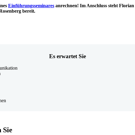
ines
Einführungsseminares
anrechnen! Im Anschluss steht Florian
osenberg bereit.
Es erwartet Sie
unikation
n
chen
 Sie