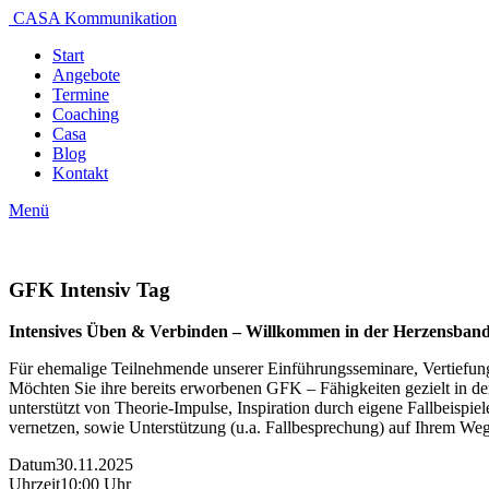
CASA Kommunikation
Start
Angebote
Termine
Coaching
Casa
Blog
Kontakt
Menü
GFK Intensiv Tag
Intensives Üben & Verbinden – Willkommen in der Herzensband
Für ehemalige Teilnehmende unserer Einführungsseminare, Vertiefung
Möchten Sie ihre bereits erworbenen GFK – Fähigkeiten gezielt in der 
unterstützt von Theorie-Impulse, Inspiration durch eigene Fallbeispi
vernetzen, sowie Unterstützung (u.a. Fallbesprechung) auf Ihrem Weg
Datum
30.11.2025
Uhrzeit
10:00 Uhr