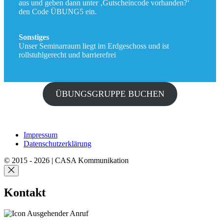
aus und geben dann unter ‚Gutscheincode vorhanden?‘
den Code ÜBUNG5 ein.
Sonstiges
Unser Seminarraum liegt im Erdgeschoss und ist
rollstuhlgerecht und barrierefrei
ÜBUNGSGRUPPE BUCHEN
Impressum
Datenschutzerklärung
© 2015 - 2026 | CASA Kommunikation
Kontakt